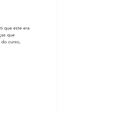
i que este era 
ças que 
 do curso, 