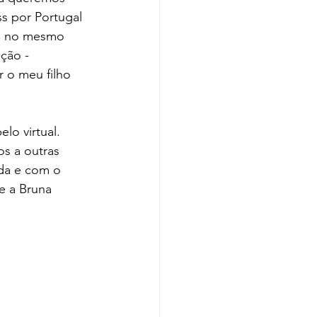
s por Portugal 
as no mesmo 
ção - 
 o meu filho 
o virtual. 
s a outras 
ida e com o 
e a Bruna 