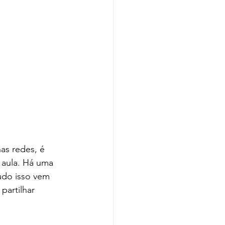
nas redes, é 
 aula. Há uma 
udo isso vem 
partilhar 