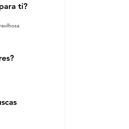
para ti?
avilhosa 
res?
scas 