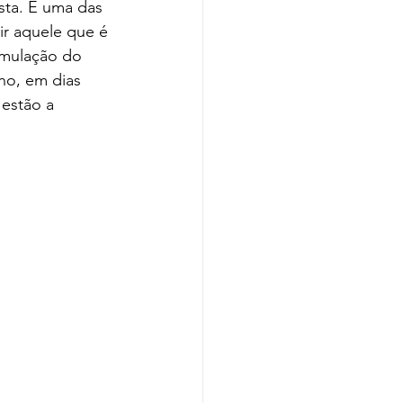
sta. E uma das 
r aquele que é 
imulação do 
no, em dias 
 estão a 