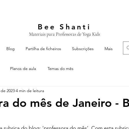
Bee Shanti
Materiais para Professoras de Yoga Kids
Blog
Partilha de ficheiros
Subscrições
Mais
Planos de aula
Temas do mês
. de 2023
4 min de leitura
ra do mês de Janeiro - 
a rubrica do blog: ‘professora do mês’. Com esta rubri