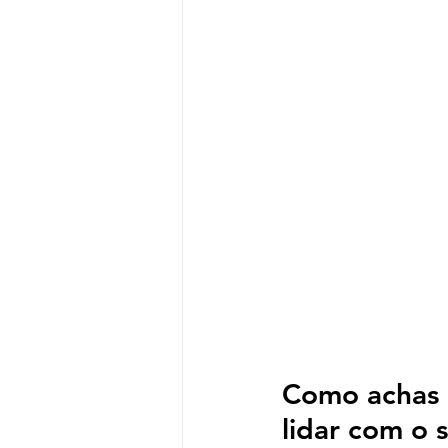
Como achas q
lidar com o s