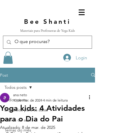
Bee Shanti
Materiais para Professoras de Yoga Kids
Login
Post
Todos posts
ana neto
Todos posts
10 de mar. de 2024
4 min de leitura
Yoga kids: 4 Atividades
Exercícios para as aulas
para o Dia do Pai
Planos de aula
Atualizado:
8 de mar. de 2025
Temas do mês