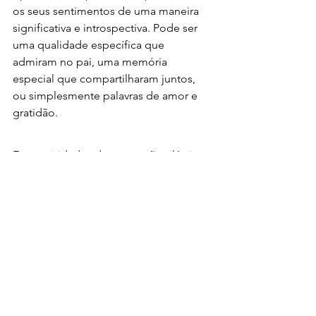
os seus sentimentos de uma maneira 
significativa e introspectiva. Pode ser 
uma qualidade específica que 
admiram no pai, uma memória 
especial que compartilharam juntos, 
ou simplesmente palavras de amor e 
gratidão.
Estas atividades de expressão plástica 
oferecem às crianças uma maneira 
única e pessoal de expressar o seu 
amor e gratidão pelos pais. Seja 
criando presentes tangíveis ou 
refletindo sobre o significado do pai, o 
importante é celebrar este dia com 
amor e apreço. 
Se procuras mais atividades, lembra-te 